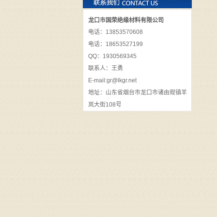
龙口市国荣绝缘材料有限公司
电话：13853570608
电话：18653527199
QQ：1930569345
联系人：王勇
E-mail:gr@lkgr.net
地址：山东省烟台市龙口市诸由观镇羊
岚大街108号