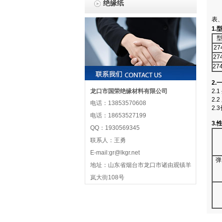
绝缘纸
表
1.
27
27
27
2.
龙口市国荣绝缘材料有限公司
2
2
电话：13853570608
2.
电话：18653527199
3.
QQ：1930569345
联系人：王勇
E-mail:gr@lkgr.net
弹
地址：山东省烟台市龙口市诸由观镇羊
岚大街108号