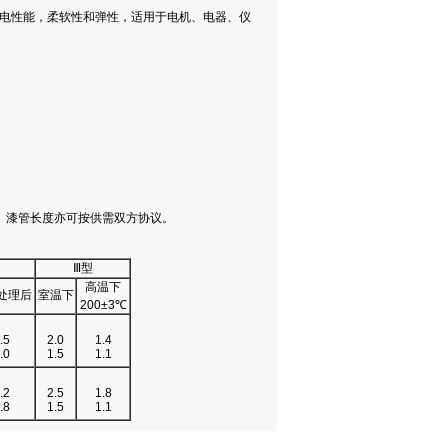
电性能，柔软性和弹性，适用于电机、电器、仪
的短段。漆管长度亦可按供需双方协议。
Ⅲ型
高温下
处理后
室温下
200±3℃
.5
2.0
1.4
.0
1.5
1.1
.2
2.5
1.8
.8
1.5
1.1