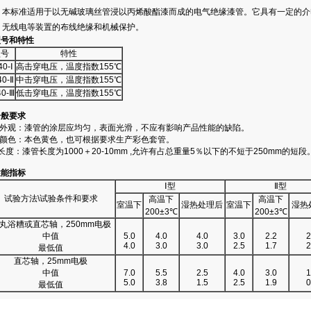
本标准适用于以无碱玻璃丝管浸以丙烯酸酯漆而成的电气绝缘漆管。它具有一定的介
、无线电等装置的布线绝缘和机械保护。
型号和特性
型号
特性
40-Ⅰ
高击穿电压，温度指数155℃
40-Ⅱ
中击穿电压，温度指数155℃
40-Ⅲ
低击穿电压，温度指数155℃
一般要求
.1 外观：漆管的涂层应均匀，表面光滑，不应有影响产品性能的缺陷。
.2 颜色：本色黄色，也可根据要求生产彩色套管。
3长度：漆管长度为1000＋20-10mm ,允许有占总重量5％以下的不短于250mm
性能指标
Ⅰ型
Ⅱ型
试验方法\试验条件和要求
高温下
高温下
室温下
湿热处理后
室温下
湿热
200±3℃
200±3℃
丸浴糟或直芯轴，250mm电极
中值
5.0
4.0
4.0
3.0
2.2
2
4.0
3.0
3.0
2.5
1.7
2
最低值
直芯轴，25mm电极
中值
7.0
5.5
2.5
4.0
3.0
1
5.0
3.8
1.5
2.5
1.9
0
最低值