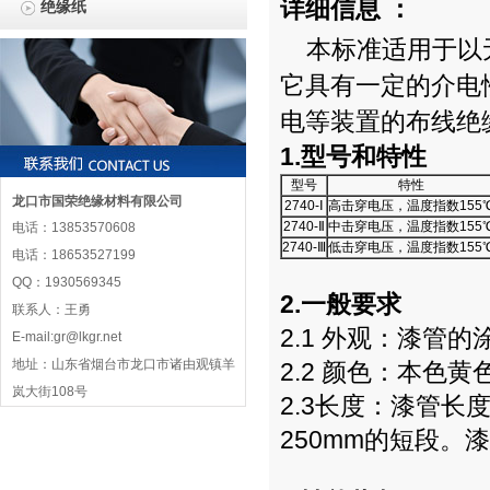
详细信息 ：
绝缘纸
本标准适用于以
它具有一定的介电
电等装置的布线绝
1.型号和特性
型号
特性
龙口市国荣绝缘材料有限公司
2740-Ⅰ
高击穿电压，温度指数155
2740-Ⅱ
中击穿电压，温度指数155
电话：13853570608
2740-Ⅲ
低击穿电压，温度指数155
电话：18653527199
QQ：1930569345
2.一般要求
联系人：王勇
2.1 外观：漆
E-mail:gr@lkgr.net
地址：山东省烟台市龙口市诸由观镇羊
2.2 颜色：本色
岚大街108号
2.3长度：漆管长度
250mm的短段