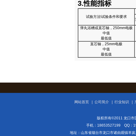
3.性能指标
试验方法\试验条件和要求
弹丸浴糟或直芯轴，250mm电极
中值
最低值
直芯轴，25mm电极
中值
最低值
网站首页
|
公司简介
|
行业知识
|
版权所有©2011 龙口市国
手机：18653527199 QQ：
地址：山东省烟台市龙口市诸由观镇羊岚大街108