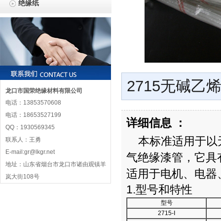
绝缘纸
2715无碱乙
龙口市国荣绝缘材料有限公司
电话：13853570608
电话：18653527199
详细信息 ：
QQ：1930569345
本标准适用于以
联系人：王勇
E-mail:gr@lkgr.net
气绝缘漆管，它具
地址：山东省烟台市龙口市诸由观镇羊
适用于电机、电器
岚大街108号
1.型号和特性
型号
2715-Ⅰ