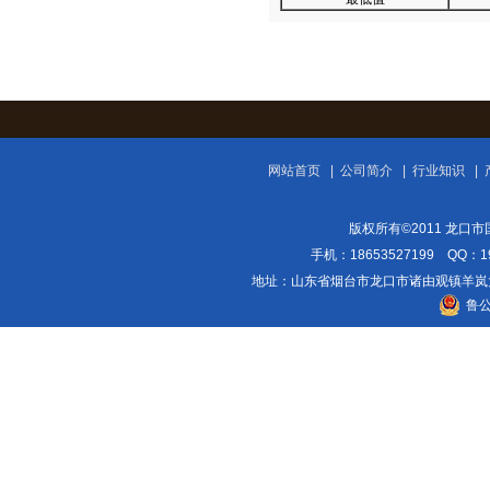
网站首页
|
公司简介
|
行业知识
|
版权所有©2011 龙口市国
手机：18653527199 QQ：
地址：山东省烟台市龙口市诸由观镇羊岚大街108
鲁公