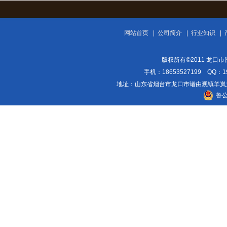
网站首页
|
公司简介
|
行业知识
|
版权所有©2011 龙口市国
手机：18653527199 QQ：
地址：山东省烟台市龙口市诸由观镇羊岚大街108
鲁公